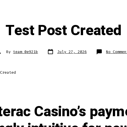
Test Post Created
Post
ost
By
team_0e921b
July 27, 2026
No Commen
date
uthor
Created
terac Casino’s paym