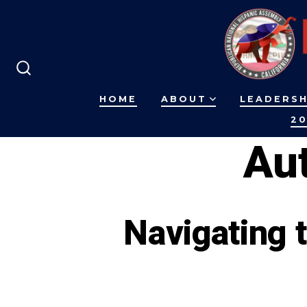
Skip
to
content
SEARCH
TOGGLE
HOME
ABOUT
LEADERSH
20
Au
Navigating 