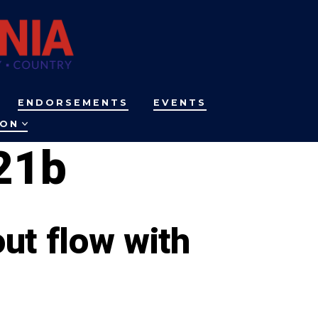
ENDORSEMENTS
EVENTS
ION
21b
ut flow with