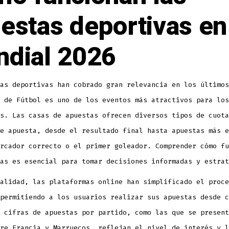
estas deportivas en
dial 2026
as deportivas han cobrado gran relevancia en los últimos
 de Fútbol es uno de los eventos más atractivos para los
s. Las casas de apuestas ofrecen diversos tipos de cuota
e apuesta, desde el resultado final hasta apuestas más e
rcador correcto o el primer goleador. Comprender cómo fu
as es esencial para tomar decisiones informadas y estrat
alidad, las plataformas online han simplificado el proce
permitiendo a los usuarios realizar sus apuestas desde c
 cifras de apuestas por partido, como las que se present
re Francia y Marruecos, reflejan el nivel de interés y l