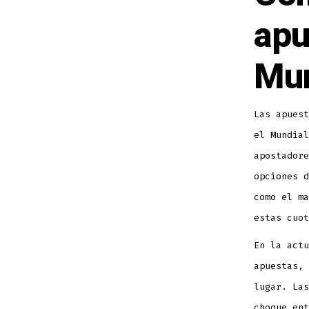
apu
Mun
Las apuest
el Mundial
apostadore
opciones d
como el ma
estas cuot
En la actu
apuestas, 
lugar. Las
choque ent