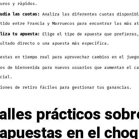
uros y rápidos.
udia las cuotas:
Analiza las diferentes cuotas disponibl
tido entre Francia y Marruecos para encontrar las más at
liza tu apuesta:
Elige el tipo de apuesta que prefieras,
sultado directo o una apuesta más específica.
estas en tiempo real para aprovechar cambios en el juego
os de bienvenida para nuevos usuarios que aumentan el ca
cial.
iones de retiro fáciles para gestionar tus ganancias.
alles prácticos sobr
 apuestas en el cho