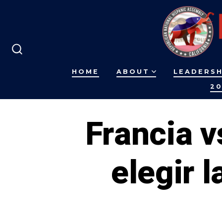
Skip
to
content
SEARCH
TOGGLE
HOME
ABOUT
LEADERSH
20
Francia v
elegir 