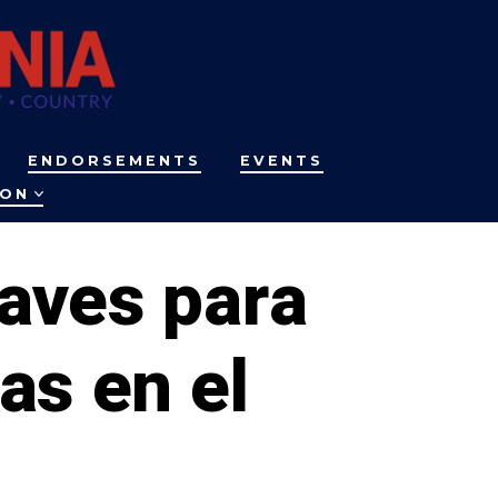
ENDORSEMENTS
EVENTS
ION
laves para
as en el