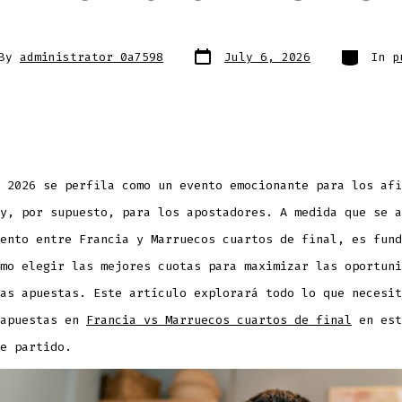
Post
Categori
By
administrator_0a7598
July 6, 2026
In
p
date
or
 2026 se perfila como un evento emocionante para los afi
y, por supuesto, para los apostadores. A medida que se a
ento entre Francia y Marruecos cuartos de final, es fund
mo elegir las mejores cuotas para maximizar las oportuni
as apuestas. Este artículo explorará todo lo que necesit
 apuestas en
Francia vs Marruecos cuartos de final
en est
e partido.