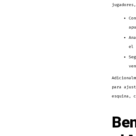
jugadores,
Con
apu
Ana
el 
Seg
ven
Adicionalm
para ajust
esquina, c
Ben