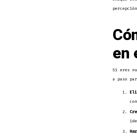
percepción
Cóm
en 
Si eres nu
a paso par
Eli
con
Cre
ide
Haz