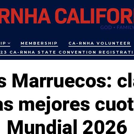
IP
MEMBERSHIP
CA-RNHA VOLUNTEER
23 CA-RNHA STATE CONVENTION REGISTRAT
s Marruecos: c
las mejores cuot
Mundial 2026