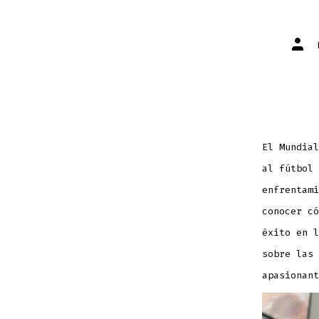
Post
auth
El Mundial
al fútbol 
enfrentami
conocer có
éxito en l
sobre las
apasionant