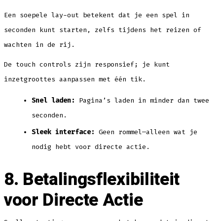
Een soepele lay-out betekent dat je een spel in
seconden kunt starten, zelfs tijdens het reizen of
wachten in de rij.
De touch controls zijn responsief; je kunt
inzetgroottes aanpassen met één tik.
Snel laden:
Pagina’s laden in minder dan twee
seconden.
Sleek interface:
Geen rommel—alleen wat je
nodig hebt voor directe actie.
8. Betalingsflexibiliteit
voor Directe Actie