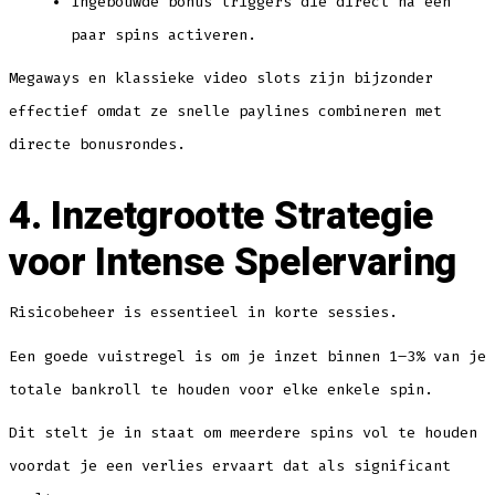
Ingebouwde bonus triggers die direct na een
paar spins activeren.
Megaways en klassieke video slots zijn bijzonder
effectief omdat ze snelle paylines combineren met
directe bonusrondes.
4. Inzetgrootte Strategie
voor Intense Spelervaring
Risicobeheer is essentieel in korte sessies.
Een goede vuistregel is om je inzet binnen 1–3% van je
totale bankroll te houden voor elke enkele spin.
Dit stelt je in staat om meerdere spins vol te houden
voordat je een verlies ervaart dat als significant