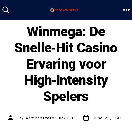
Skip
to
M
SEARCH
TOGGLE
content
Winmega: De
Snelle‑Hit Casino
Ervaring voor
High‑Intensity
Spelers
Post
Post
By
administrator_0a7598
June 29, 2026
date
author