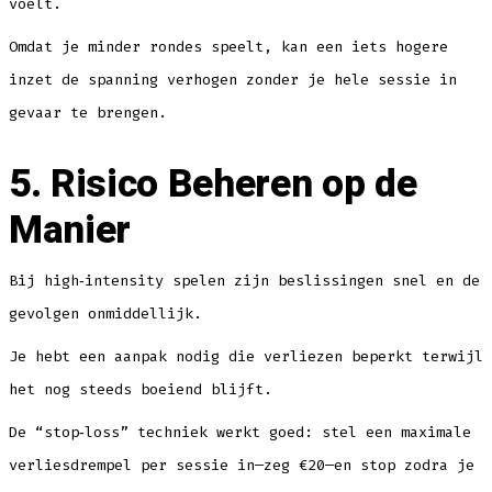
voelt.
Omdat je minder rondes speelt, kan een iets hogere
inzet de spanning verhogen zonder je hele sessie in
gevaar te brengen.
5. Risico Beheren op de
Manier
Bij high‑intensity spelen zijn beslissingen snel en de
gevolgen onmiddellijk.
Je hebt een aanpak nodig die verliezen beperkt terwijl
het nog steeds boeiend blijft.
De “stop‑loss” techniek werkt goed: stel een maximale
verliesdrempel per sessie in—zeg €20—en stop zodra je