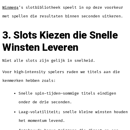
Winmega
’s slotbibliotheek speelt in op deze voorkeur
met spellen die resultaten binnen seconden uitkeren.
3. Slots Kiezen die Snelle
Winsten Leveren
Niet alle slots zijn gelijk in snelheid.
Voor high‑intensity spelers raden we titels aan die
kenmerken hebben zoals:
Snelle spin-tijden—sommige titels eindigen
onder de drie seconden.
Laag-volatiliteit; snelle kleine winsten houden
het momentum levend.